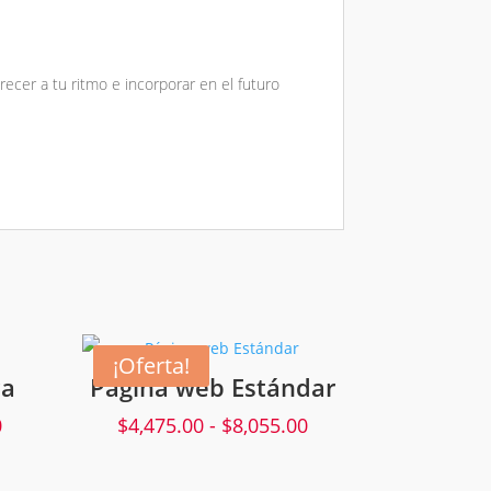
ecer a tu ritmo e incorporar en el futuro
¡Oferta!
ca
Página web Estándar
Rango
Rango
0
$
4,475.00
-
$
8,055.00
de
de
precios:
precios: