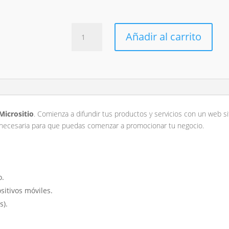
$1,47
hasta
$2,65
Landing
Añadir al carrito
page
cantidad
Micrositio
. Comienza a difundir tus productos y servicios con un web 
n necesaria para que puedas comenzar a promocionar tu negocio.
o.
sitivos móviles.
s).