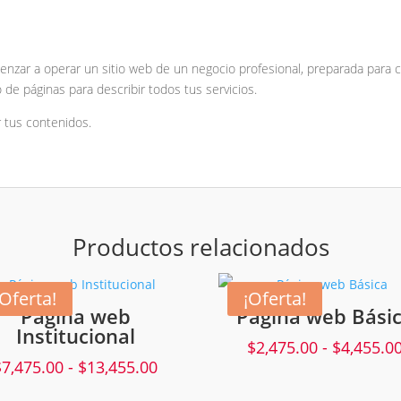
nzar a operar un sitio web de un negocio profesional, preparada para cr
e páginas para describir todos tus servicios.
r tus contenidos.
Productos relacionados
¡Oferta!
¡Oferta!
Página web
Página web Bási
Institucional
$
2,475.00
-
$
4,455.0
Rango
$
7,475.00
-
$
13,455.00
de