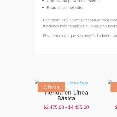
Optimizada para conversiones.
Estadísticas del sitio.
Con todas las funciones necesarias para come
funciones más complejas o un mayor número d
El sistema hace que sea muy fácil administra
¡Oferta!
Tienda en Línea
Básica
Rango
$
2,475.00
-
$
4,455.00
de