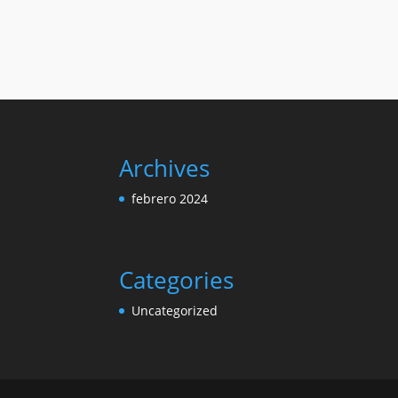
precios:
desde
$2,475.00
hasta
$4,455.00
Archives
febrero 2024
Categories
Uncategorized