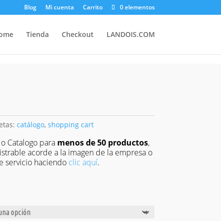
Blog
Mi cuenta
Carrito
0 elementos
ome
Tienda
Checkout
LANDOIS.COM
etas:
catálogo
,
shopping cart
 o Catalogo para
menos de 50 productos
,
strable acorde a la imagen de la empresa o
e servicio haciendo
clic aquí
.
o
s:
e