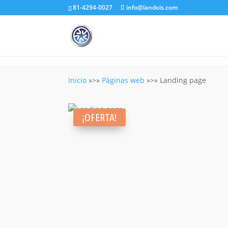
81-4294-0027
info@landois.com
Inicio
»>»
Páginas web
»>» Landing page
¡OFERTA!