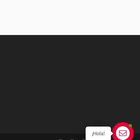
desde
desde
$2,475.00
$4,475.00
hasta
hasta
$4,455.00
$8,055.00
¡Hola!