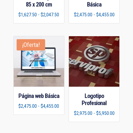
85 x 200 cm
Básica
Rango
Rango
$
1,627.50
-
$
2,047.50
$
2,475.00
-
$
4,455.00
de
de
precios:
precios:
desde
desde
¡Oferta!
$1,627.50
$2,475.00
hasta
hasta
$2,047.50
$4,455.00
Página web Básica
Logotipo
Profesional
Rango
$
2,475.00
-
$
4,455.00
Rango
$
2,975.00
-
$
5,950.00
de
de
precios:
precios:
desde