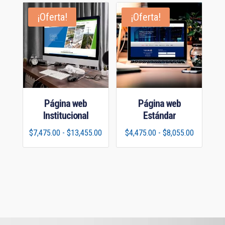
desde
$2,475.00
¡Oferta!
¡Oferta!
$2,975.00
hasta
hasta
$4,455.00
$5,950.00
Página web
Página web
Institucional
Estándar
Rango
Rango
$
7,475.00
-
$
13,455.00
$
4,475.00
-
$
8,055.00
de
de
precios:
precios:
desde
desde
$7,475.00
$4,475.00
hasta
hasta
$13,455.00
$8,055.00