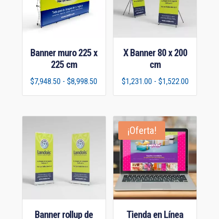
Banner muro 225 x
X Banner 80 x 200
225 cm
cm
Rango
Rango
$
7,948.50
-
$
8,998.50
$
1,231.00
-
$
1,522.00
de
de
precios:
precios:
desde
desde
¡Oferta!
$7,948.50
$1,231.00
hasta
hasta
$8,998.50
$1,522.00
Banner rollup de
Tienda en Línea