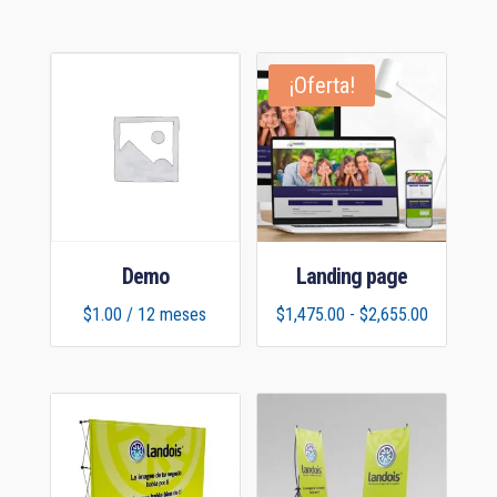
¡Oferta!
Demo
Landing page
Rango
$
1.00
/ 12 meses
$
1,475.00
-
$
2,655.00
de
precios:
desde
$1,475.00
hasta
$2,655.00